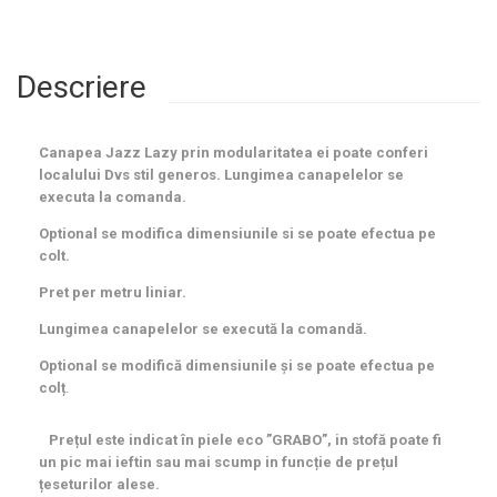
Descriere
Canapea Jazz Lazy prin modularitatea ei poate conferi
localului Dvs stil generos. Lungimea canapelelor se
executa la comanda.
Optional se modifica dimensiunile si se poate efectua pe
colt.
Pret per metru liniar.
Lungimea canapelelor se execută la comandă.
Optional se modifică dimensiunile și se poate efectua pe
colț
.
Prețul este indicat în piele eco ”GRABO”, in stofă poate fi
un pic mai ieftin sau mai scump in funcție de prețul
țeseturilor alese.