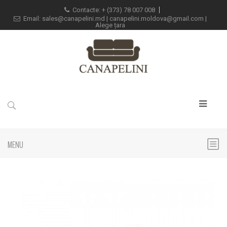
Contacte: +
(373) 78 007 008
Email:
sales@canapelini.md
|
canapelini.moldova@gmail.com
|
Alege țara
MENU