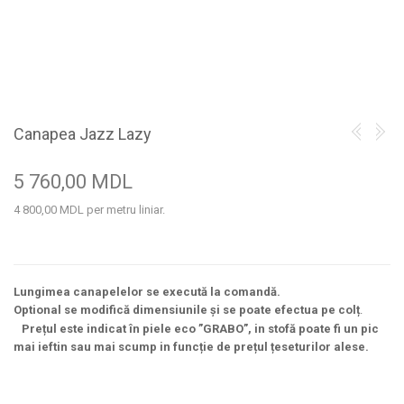
Canapea Jazz Lazy
5 760,00 MDL
4 800,00 MDL
per metru liniar.
Lungimea canapelelor se execută la comandă.
Optional se modifică dimensiunile și se poate efectua pe colț
.
Prețul este indicat în piele eco ”GRABO”, in stofă poate fi un pic
mai ieftin sau mai scump in funcție de prețul țeseturilor alese.