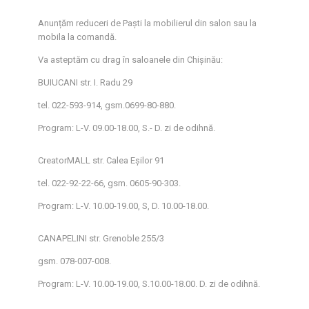
Anunțăm reduceri de Paști la mobilierul din salon sau la
mobila la comandă.
Va asteptăm cu drag în saloanele din Chișinău:
BUIUCANI str. I. Radu 29
tel. 022-593-914, gsm.0699-80-880.
Program: L-V. 09.00-18.00, S.- D. zi de odihnă.
CreatorMALL str. Calea Eșilor 91
tel. 022-92-22-66, gsm. 0605-90-303.
Program: L-V. 10.00-19.00, S, D. 10.00-18.00.
CANAPELINI str. Grenoble 255/3
gsm. 078-007-008.
Program: L-V. 10.00-19.00, S.10.00-18.00. D. zi de odihnă.