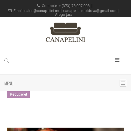
Contacte: +
(373) 78 007 008
Email:
sales@canapelini.md
|
canapelini.moldova@gmail.com
|
Alege țara
MENU
Reducere!