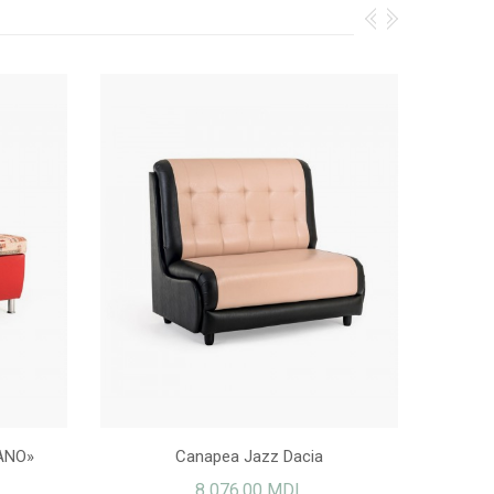
ANO»
Canapea Jazz Dacia
8 076,00 MDL