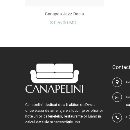
Canapea Jazz Dacia
8 076,00 MDL
Contac
str
sa
Canapelini, dedicat de a fi alături de Dvs la
ca
orice etapa de amenajare a locuințelor, oficiilor,
hotelurilor, cafenelelor, restaurantelor luând in
+
calcul detaliile si necesitățile Dvs.