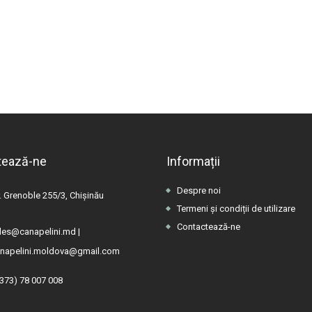
tează-ne
Informații
Despre noi
. Grenoble 255/3, Chișinău
Termeni și condiții de utilizare
Contactează-ne
les@canapelini.md
|
napelini.moldova@gmail.com
(373) 78 007 008