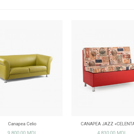
Canapea Celio
CANAPEA JAZZ «CELENT
9 800,00 MDL
4 830,00 MDL