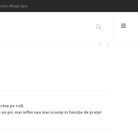
.com
|
Alege țara
ctua pe colț
.
fi un pic mai ieftin sau mai scump in funcție de prețul