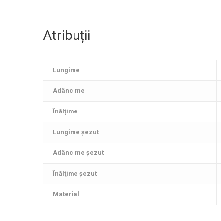
Atribuții
Lungime
Adâncime
Înălțime
Lungime șezut
Adâncime şezut
Înălţime şezut
Material