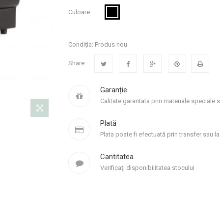
Culoare:
Condiția:
Produs nou
Share:
Garanție
Calitate garantata prin materiale speciale 
Plată
Plata poate fi efectuată prin transfer sau la 
Cantitatea
Verificați disponibilitatea stocului