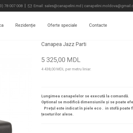
3) 78 007 008
Email:
sales@canapelini.md
|
canapelini.moldova@gmail
ca
Rezidenție
Oferte speciale
Contacte
Canapea Jazz Parti
5 325,00 MDL
4 438,00 MDL
per metru liniar.
Lungimea canapelelor se execută la comandă.
Optional se modifică dimensiunile și se poate efe
Prețul este indicat în piele eco . in stofă poate 
țeseturilor alese.