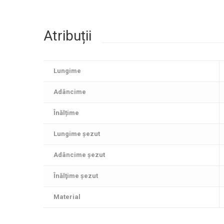
Atribuții
Lungime
Adâncime
Înălțime
Lungime șezut
Adâncime şezut
Înălţime şezut
Material