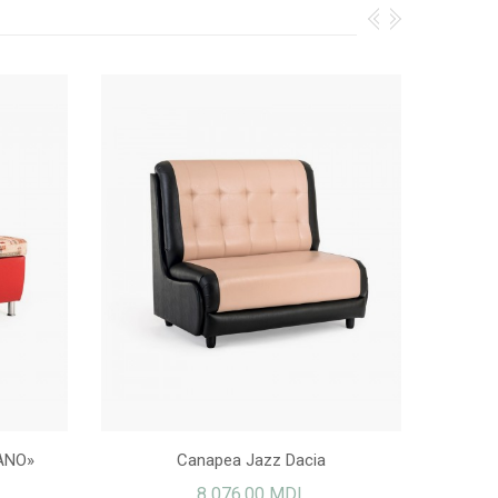
ANO»
Canapea Jazz Dacia
8 076,00 MDL