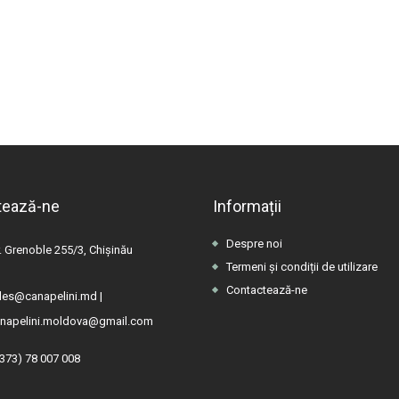
tează-ne
Informații
Despre noi
. Grenoble 255/3, Chișinău
Termeni și condiții de utilizare
Contactează-ne
les@canapelini.md
|
napelini.moldova@gmail.com
(373) 78 007 008