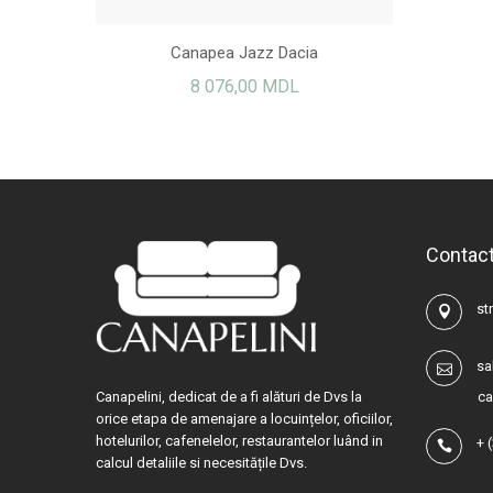
Canapea Jazz Dacia
8 076,00 MDL
Contac
str
sa
Canapelini, dedicat de a fi alături de Dvs la
ca
orice etapa de amenajare a locuințelor, oficiilor,
hotelurilor, cafenelelor, restaurantelor luând in
+
calcul detaliile si necesitățile Dvs.