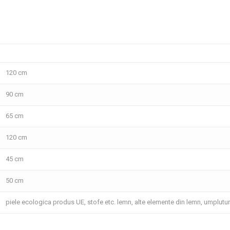
120 cm
90 cm
65 cm
120 cm
45 cm
50 cm
piele ecologica produs UE, stofe etc. lemn, alte elemente din lemn, umplutu