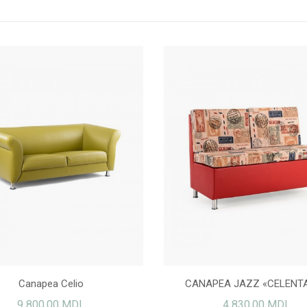
Canapea Celio
CANAPEA JAZZ «CELENT
9 800,00 MDL
4 830,00 MDL