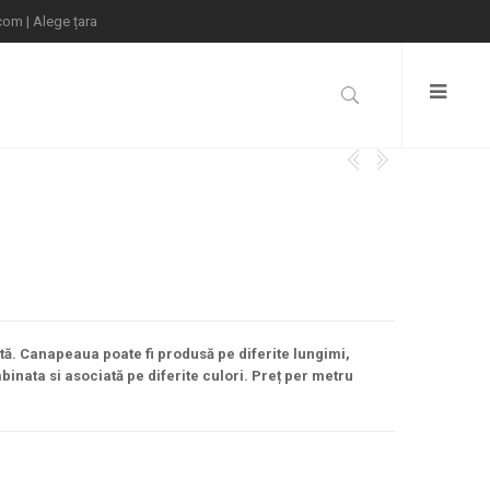
.com
|
Alege țara
. Canapeaua poate fi produsă pe diferite lungimi,
binata si asociată pe diferite culori. Preț per metru