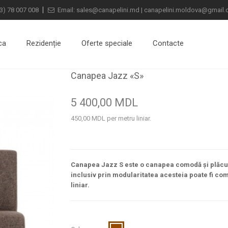
3) 78 007 008
Email:
sales@canapelini.md
|
canapelini.moldova@gmail
ca
Rezidenție
Oferte speciale
Contacte
Canapea Jazz «S»
5 400,00 MDL
450,00 MDL
per metru liniar.
Canapea Jazz S este o canapea comodă și plăcută
inclusiv prin modularitatea acesteia poate fi com
liniar.